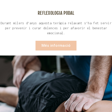
REFLEXOLOGIA PODAL
Durant milers d’anys aquesta teràpia relaxant s’ha fet servir
per prevenir i curar dolences i per afavorir el benestar
emocional.
Més informació