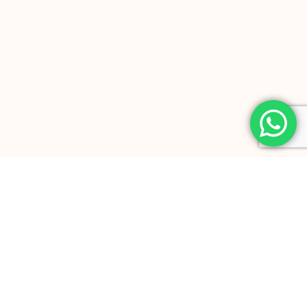
Adreça:
C/Eugeni D’Ors, 33 baixos A
08720 Vilafranca del Penedès (Barcelona)